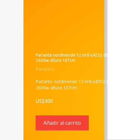
Parlante nordmende 12 nrd-s4252 doble
2600w altura 107cm
Parlantes
Parlante nordmende 12 nrd-s4252 doble
2600w altura 107cm
US$300
Añadir al carrito