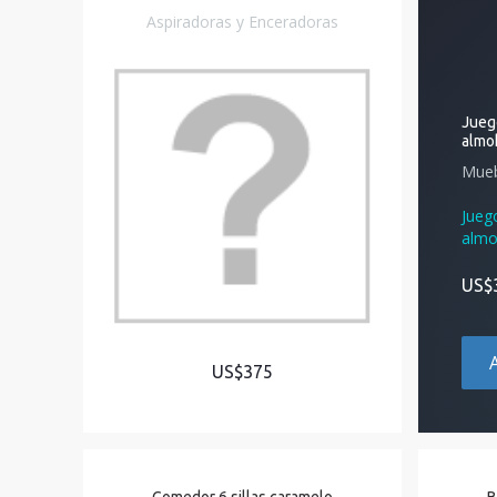
Aspiradoras y Enceradoras
Juego
almo
Mueb
Jueg
almo
US$
US$375
Comedor 6 sillas caramelo
B