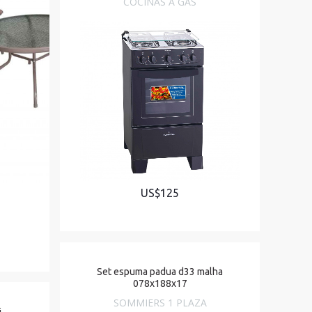
COCINAS A GAS
US$125
Set espuma padua d33 malha
078x188x17
SOMMIERS 1 PLAZA
j