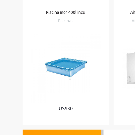
Piscina mor 400l incu
Ai
Piscinas
A
US$30