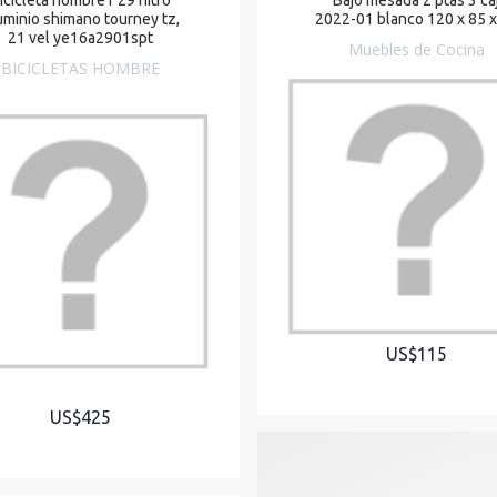
uminio shimano tourney tz,
2022-01 blanco 120 x 85 x
21 vel ye16a2901spt
Muebles de Cocina
BICICLETAS HOMBRE
US$115
US$425