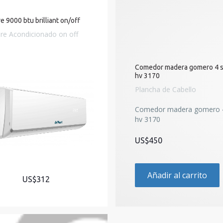
re 9000 btu brilliant on/off
ire Acondicionado on off
Comedor madera gomero 4 si
hv 3170
Plancha de Cabello
Comedor madera gomero 4 
hv 3170
US$450
Añadir al carrito
US$312