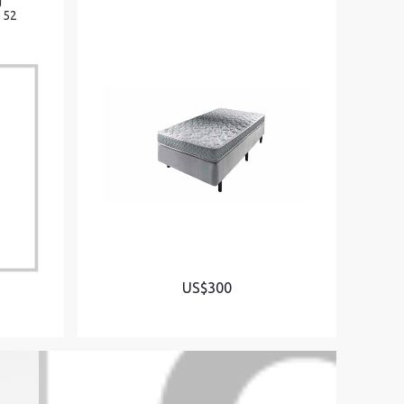
 52
US$300