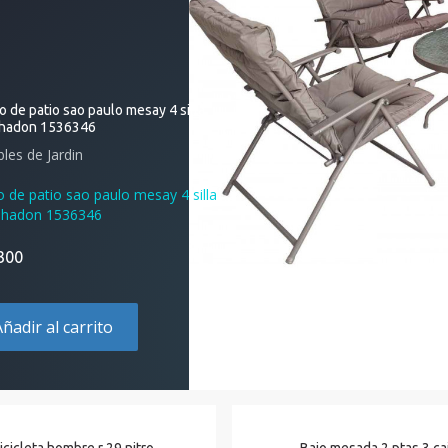
 de patio sao paulo mesay 4 silla
hadon 1536346
les de Jardin
o de patio sao paulo mesay 4 silla
hadon 1536346
300
Añadir al carrito
icicleta hombre r 29 nitro
Bajo mesada 2 ptas 3 ca