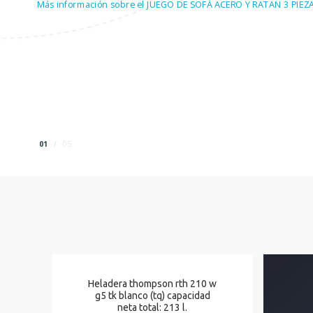
01
/
05
Heladera thompson rth 210 w
g5 tk blanco (tq) capacidad
neta total: 213 l.