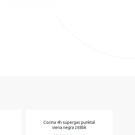
PERIOR 9KG NICS N2 con bomba
Cocina 4h supergas punktal
viena negra 268bk