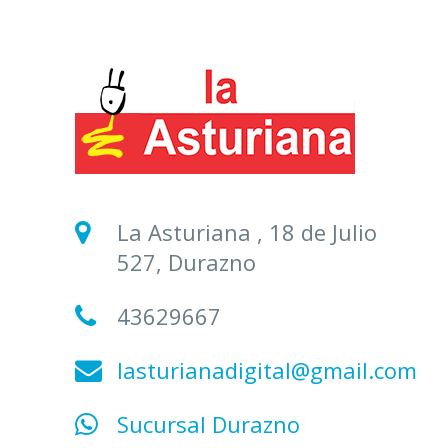
La Asturiana , 18 de Julio
527, Durazno
43629667
lasturianadigital@gmail.com
Sucursal Durazno