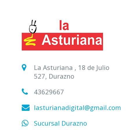
La Asturiana , 18 de Julio
527, Durazno
43629667
lasturianadigital@gmail.com
Sucursal Durazno