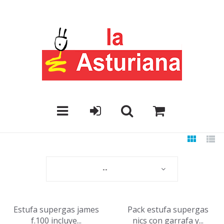
--
Estufa supergas james
Pack estufa supergas
f.100 incluye...
nics con garrafa y...