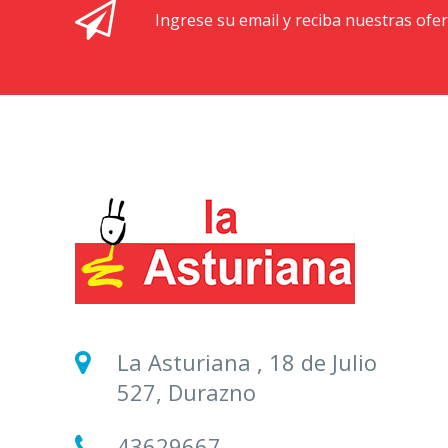
Ingrese su email y reciba nuestras ofe
La Asturiana , 18 de Julio
527, Durazno
43629667