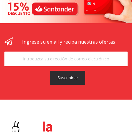
Ingrese su email y reciba nuestras ofertas
Suscribirse