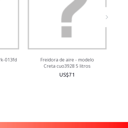
 Pk-013fd
Freidora de aire - modelo
Freid
Creta cuo3928 5 litros
US$71