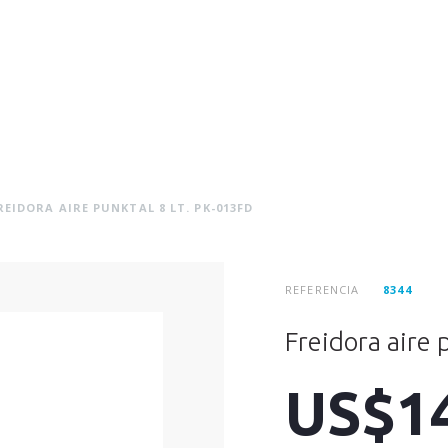
EIDORA AIRE PUNKTAL 8 LT. PK-013FD
REFERENCIA
8344
Freidora aire 
US$1