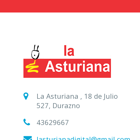
La Asturiana , 18 de Julio
527, Durazno
43629667
lasturianadigital@gmail.com