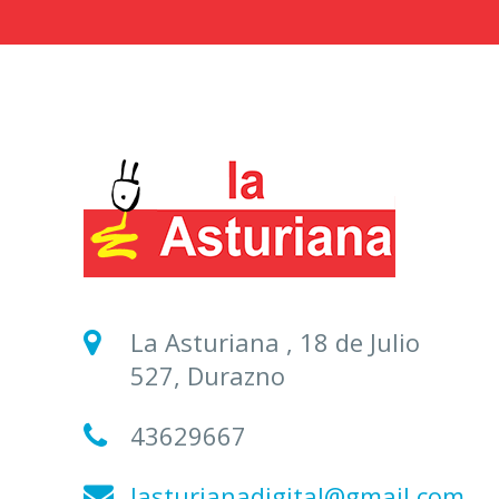
La Asturiana , 18 de Julio
527, Durazno
43629667
lasturianadigital@gmail.com