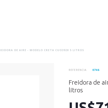
EIDORA DE AIRE - MODELO CRETA CUO3928 5 LITROS
REFERENCIA
0746
Freidora de a
litros
US$7