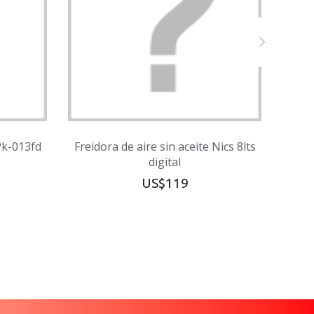
 Pk-013fd
Freidora de aire sin aceite Nics 8lts
FRE
digital
DIGI
US$119