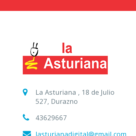
La Asturiana , 18 de Julio
527, Durazno
43629667
lasturianadigital@gmail.com