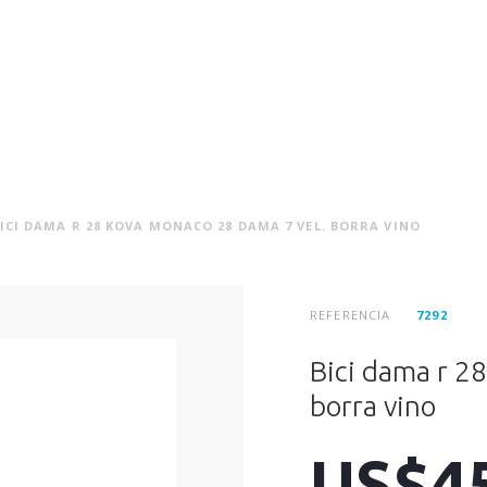
ICI DAMA R 28 KOVA MONACO 28 DAMA 7 VEL. BORRA VINO
REFERENCIA
7292
Bici dama r 2
borra vino
US$4