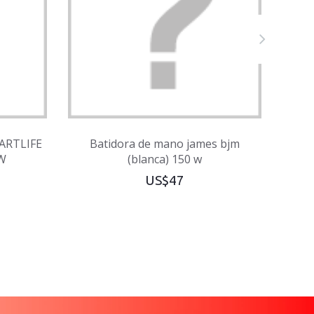
ARTLIFE
Batidora de mano james bjm
Bati
W
(blanca) 150 w
US$47